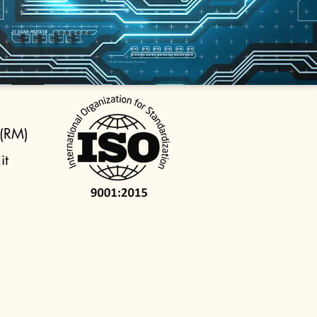
 (RM)
it