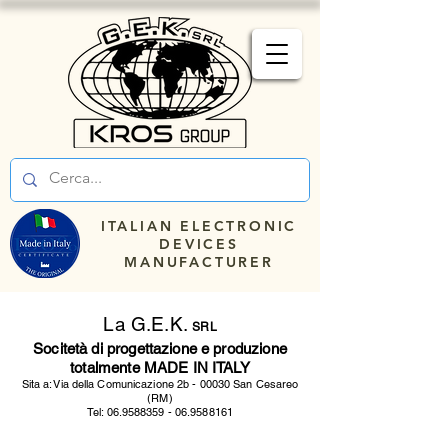
ITALIAN ELECTRONIC
DEVICES
MANUFACTURER
La G.E.K.
SRL
Socitetà di progettazione e produzione
totalmente MADE IN ITALY
Sita a: Via della Comunicazione 2b - 00030 San Cesareo
(RM)
Tel:
06.9588359 - 06
.9588161