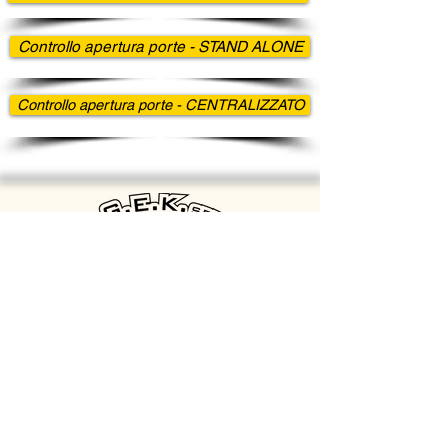
Controllo apertura porte - STAND ALONE
Controllo apertura porte - CENTRALIZZATO
G.E.K. s.r.l.
Via della Comunicazione 2b - 00030 San Cesareo (RM)
Email: info@gekelettronica.it - oem@gekelettronica.it
Tel: +39 06.9588359 - +39 347.1931232