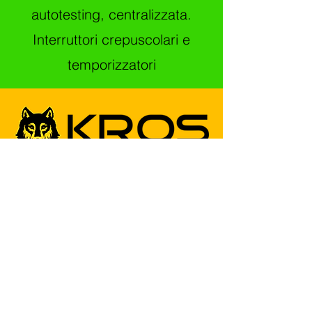
autotesting, centralizzata.
Interruttori crepuscolari e
temporizzatori
ACCEDI AL SITO
SISTEMI ANTIFURTO
Produzione sistemi antifurto,
chiamata infermiera in
assistenza