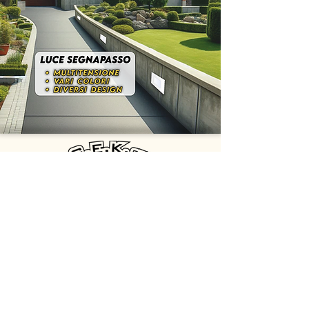
G.E.K. s.r.l.
Via della Comunicazione 2b - 00030 San Cesareo (RM)
Email: info@gekelettronica.it - oem@gekelettronica.it
Tel: +39 06.9588359 - +39 347.1931232