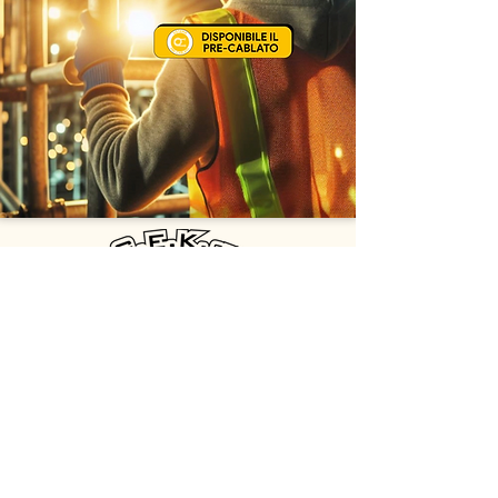
G.E.K. s.r.l.
Via della Comunicazione 2b - 00030 San Cesareo (RM)
Email: info@gekelettronica.it - oem@gekelettronica.it
Tel: +39 06.9588359 - +39 347.1931232