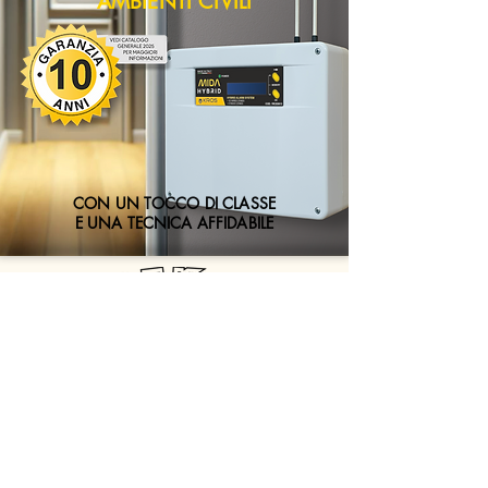
AMBIENTI CIVILI
CON UN TOCCO DI CLASSE
E UNA TECNICA AFFIDABILE
G.E.K. s.r.l.
Via della Comunicazione 2b - 00030 San Cesareo (RM)
Email: info@gekelettronica.it - oem@gekelettronica.it
Tel: +39 06.9588359 - +39 347.1931232