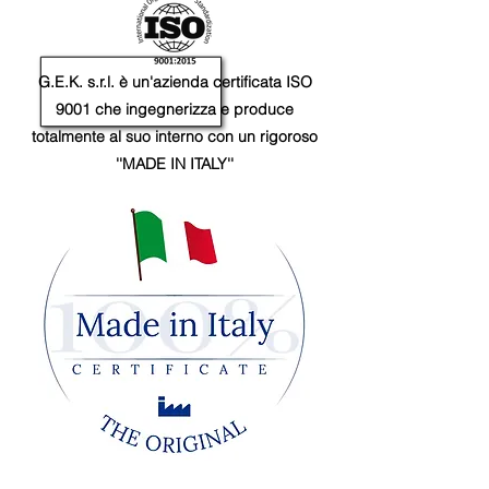
G.E.K. s.r.l. è un'azienda certificata ISO
9001 che ingegnerizza e produce
totalmente al suo interno con un rigoroso
''MADE IN ITALY''