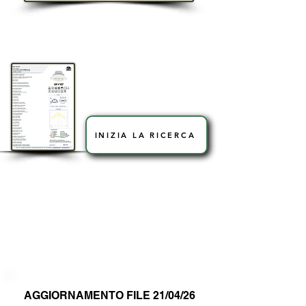
Cerchi una
scheda tecnica
specifica?
INIZIA LA RICERCA
La pagina è libera, non richiede
registrazioni ed i file (.PDF) non
necessitano di essere scaricati per
essere visualizzati. Risparmia memoria su
i tuoi dispositivi grazie alla visualizzazione
online dei file.
AGGIORNAMENTO FILE 21/04/26