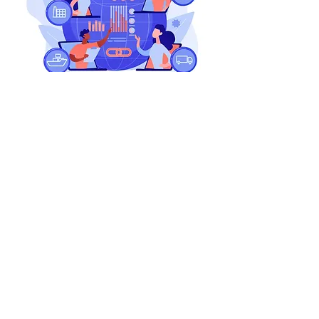
RICERCA: Impiegato/a
La figura selezionata sarà inserita
all’interno dell’area commerciale con il
ruolo di
Key Account
e sarà responsabile
delle seguenti attività:
• Gestione dei contatti telefonici con clienti
indiretti (installatori di tutta
Italia).
• Relazioni dirette con grossisti di
materiale elettrico e sistemi di sicurezza,
con l’obiettivo di consolidare i rapporti
esistenti e svilupparne di nuovi.
• Collaborazione continua con le agenzie di
zona e con la direzione
commerciale per la definizione e il
raggiungimento degli obiettivi.