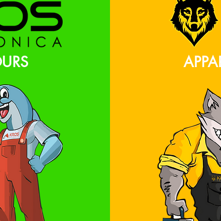
OURS
APPA