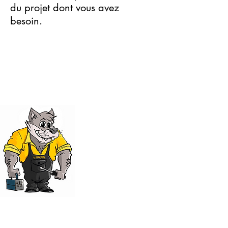
du projet dont vous avez
besoin.
Pour une assistance
technique, contactez-
nous au
+39 3807598988
Appelez-nous ou écrivez-
nous sur Whatsapp !
Également disponible :
- FORMULAIRES DE DEMANDE