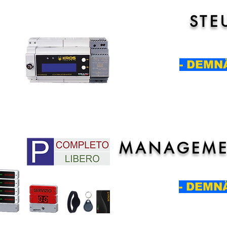
STE
EIN
- DEMN
MANAGEME
EIN
- DEMN