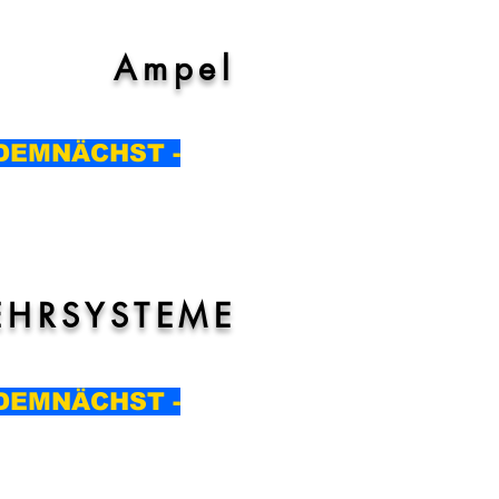
Ampel
GEBEN
 DEMNÄCHST -
HRSYSTEME
GEBEN
 DEMNÄCHST -