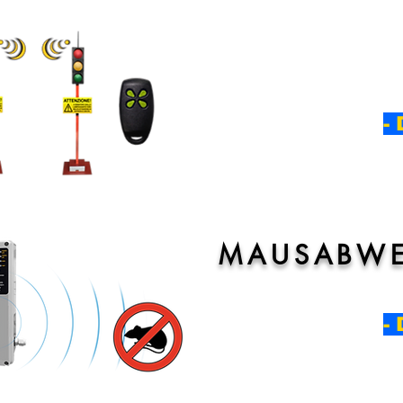
EIN
-
MAUSABWE
EIN
-