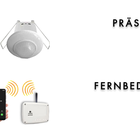
PRÄ
EIN
FERNBE
EIN