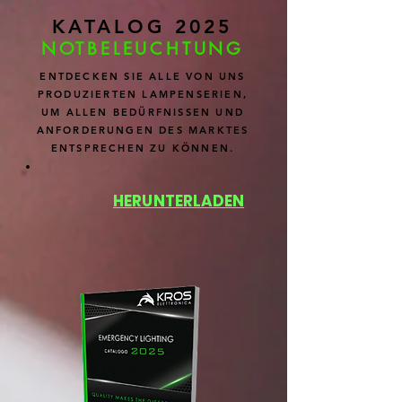
KATALOG 2025
NOTBELEUCHTUNG
ENTDECKEN SIE ALLE VON UNS
PRODUZIERTEN LAMPENSERIEN,
UM ALLEN BEDÜRFNISSEN UND
ANFORDERUNGEN DES MARKTES
ENTSPRECHEN ZU KÖNNEN.
HERUNTERLADEN