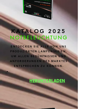
KATALOG 2025
NOTBELEUCHTUNG
ENTDECKEN SIE ALLE VON UNS
PRODUZIERTEN LAMPENSERIEN,
UM ALLEN BEDÜRFNISSEN UND
ANFORDERUNGEN DES MARKTES
ENTSPRECHEN ZU KÖNNEN.
HERUNTERLADEN