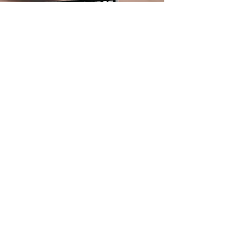
KATALOG 2025
NOTBELEUCHTUNG
ENTDECKEN SIE ALLE VON UNS
PRODUZIERTEN LAMPENSERIEN,
UM ALLEN BEDÜRFNISSEN UND
ANFORDERUNGEN DES MARKTES
ENTSPRECHEN ZU KÖNNEN.