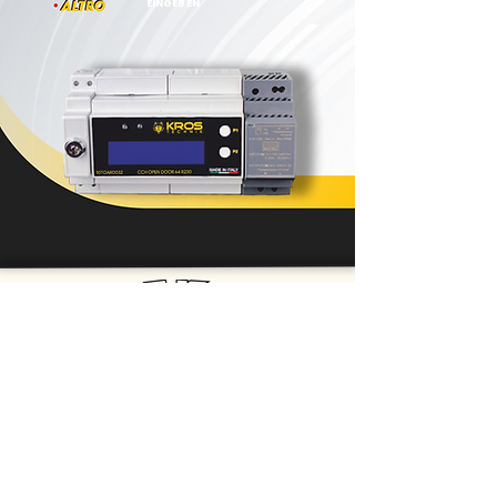
EINGEBEN
GEK srl
Via della Comunicazione 2b - 00030 San Cesareo (RM)
E-Mail:
info@gekelettronica.it
–
oem@gekelettronica.it
Tel:
+39 06.9588359
-
+39 347.1931232