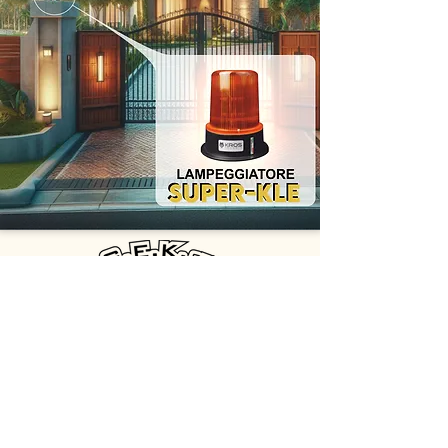
GEK srl
Vía de la Comunicación 2b - 00030 San Cesareo (RM)
Correo electrónico:
info@gekelettronica.it
-
oem@gekelettronica.it
Teléfono:
+39 06.9588359
-
+39 347.1931232