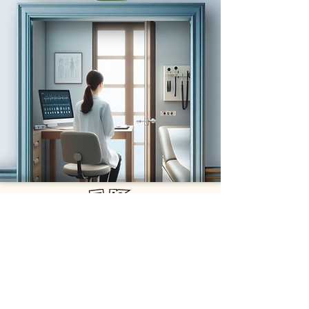
GEK srl
Vía de la Comunicación 2b - 00030 San Cesareo (RM)
Correo electrónico:
info@gekelettronica.it
-