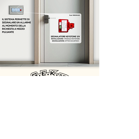
GEK srl
Vía de la Comunicación 2b - 00030 San Cesareo (RM)
Correo electrónico:
info@gekelettronica.it
-
oem@gekelettronica.it
Teléfono:
+39 06.9588359
-
+39 347.1931232