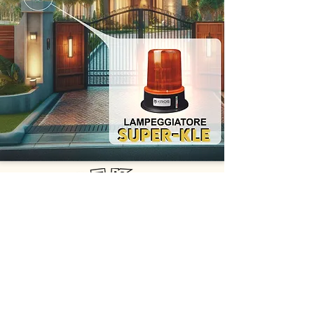
GEK srl
Via della Comunicazione 2b - 00030 San Cesareo (RM)
Email:
info@gekelettronica.it
-
oem@gekelettronica.it
Tel:
+39 06.9588359
-
+39 347.1931232