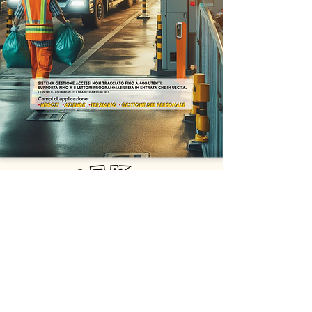
GEK srl
Via della Comunicazione 2b - 00030 San Cesareo (RM)
Email:
info@gekelettronica.it
-
oem@gekelettronica.it
Tel:
+39 06.9588359
-
+39 347.1931232